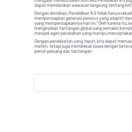
mengajar mereka dalam konteks Pendidikan 4.0 juga 
dapat memberikan wawasan langsung tentang ketera
Dengan demikian, Pendidikan 4.0 tidak hanya sekad
mempersiapkan generasi penerus yang adaptif dan 
yang mempersiapkannya hari ini.” Oleh karena itu, k
menghadapi tantangan global yang semakin komplek
menjadi agen perubahan yang mampu menciptakan du
Dengan pendekatan yang tepat, kita dapat memas
materi, tetapi juga membekali siswa dengan keter
penuh peluang dan tantangan.