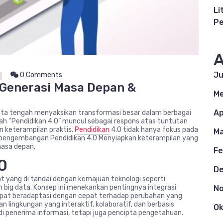
Li
Pe
A
Ju
0 Comments
 Generasi Masa Depan &
Me
Ap
i, kita tengah menyaksikan transformasi besar dalam berbagai
ilah “Pendidikan 4.0” muncul sebagai respons atas tuntutan
 keterampilan praktis.
Pendidikan
4.0 tidak hanya fokus pada
Ma
a pengembangan Pendidikan 4.0 Menyiapkan keterampilan yang
masa depan.
Fe
0
D
pat yang di tandai dengan kemajuan teknologi seperti
an big data. Konsep ini menekankan pentingnya integrasi
N
dapat beradaptasi dengan cepat terhadap perubahan yang
n lingkungan yang interaktif, kolaboratif, dan berbasis
Ok
adi penerima informasi, tetapi juga pencipta pengetahuan.