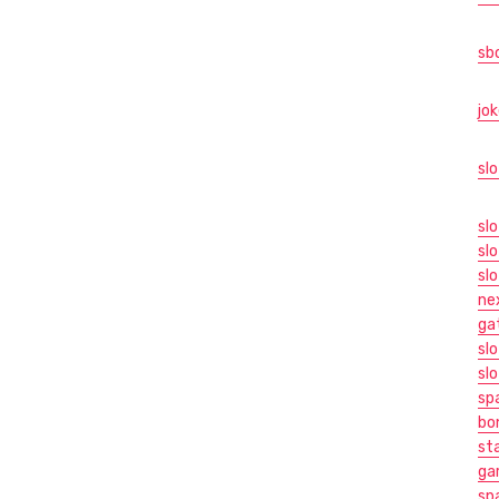
sb
jo
sl
slo
sl
sl
ne
ga
slo
slo
sp
bo
sta
ga
sp