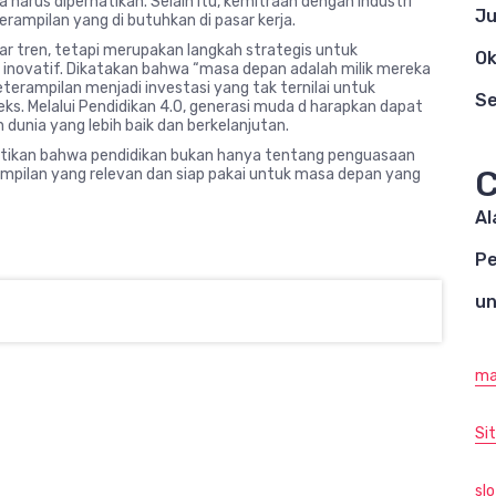
harus diperhatikan. Selain itu, kemitraan dengan industri
Ju
mpilan yang di butuhkan di pasar kerja.
ar tren, tetapi merupakan langkah strategis untuk
Ok
inovatif. Dikatakan bahwa “masa depan adalah milik mereka
eterampilan menjadi investasi yang tak ternilai untuk
S
s. Melalui Pendidikan 4.0, generasi muda d harapkan dapat
nia yang lebih baik dan berkelanjutan.
tikan bahwa pendidikan bukan hanya tentang penguasaan
C
ampilan yang relevan dan siap pakai untuk masa depan yang
A
Pe
un
ma
Si
slo