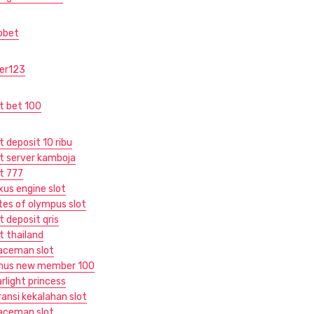
obet
ker123
ot bet 100
t deposit 10 ribu
ot server kamboja
ot 777
xus engine slot
tes of olympus slot
t deposit qris
t thailand
aceman slot
nus new member 100
rlight princess
ransi kekalahan slot
aceman slot