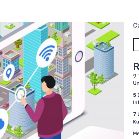
C
R
9 
Un
5 
In
7 
Ku
Me