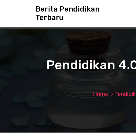
S
Berita Pendidikan
k
Terbaru
i
p
t
o
c
o
n
Pendidikan 4.
t
e
n
t
Home
Pendidi