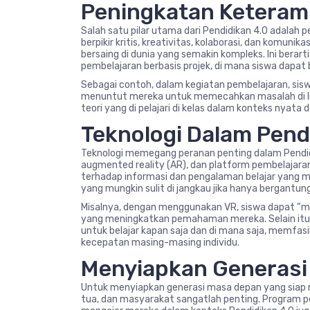
Peningkatan Keteram
Salah satu pilar utama dari Pendidikan 4.0 adalah
berpikir kritis, kreativitas, kolaborasi, dan komun
bersaing di dunia yang semakin kompleks. Ini berar
pembelajaran berbasis projek, di mana siswa dapat 
Sebagai contoh, dalam kegiatan pembelajaran, siswa
menuntut mereka untuk memecahkan masalah di ling
teori yang di pelajari di kelas dalam konteks nyat
Teknologi Dalam Pend
Teknologi memegang peranan penting dalam Pendidik
augmented reality (AR), dan platform pembelajaran
terhadap informasi dan pengalaman belajar yang me
yang mungkin sulit di jangkau jika hanya bergantun
Misalnya, dengan menggunakan VR, siswa dapat “men
yang meningkatkan pemahaman mereka. Selain itu, 
untuk belajar kapan saja dan di mana saja, memfasi
kecepatan masing-masing individu.
Menyiapkan Generasi
Untuk menyiapkan generasi masa depan yang siap m
tua, dan masyarakat sangatlah penting. Program p