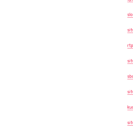
slo
si
rt
sit
sb
sit
ku
si