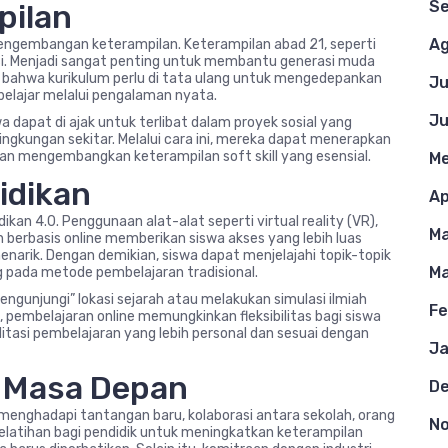
S
pilan
Ag
 pengembangan keterampilan. Keterampilan abad 21, seperti
ikasi. Menjadi sangat penting untuk membantu generasi muda
ti bahwa kurikulum perlu di tata ulang untuk mengedepankan
Ju
belajar melalui pengalaman nyata.
Ju
 dapat di ajak untuk terlibat dalam proyek sosial yang
kungan sekitar. Melalui cara ini, mereka dapat menerapkan
a dan mengembangkan keterampilan soft skill yang esensial.
Me
idikan
Ap
an 4.0. Penggunaan alat-alat seperti virtual reality (VR),
Ma
 berbasis online memberikan siswa akses yang lebih luas
narik. Dengan demikian, siswa dapat menjelajahi topik-topik
Ma
g pada metode pembelajaran tradisional.
gunjungi” lokasi sejarah atau melakukan simulasi ilmiah
Fe
pembelajaran online memungkinkan fleksibilitas bagi siswa
litasi pembelajaran yang lebih personal dan sesuai dengan
Ja
 Masa Depan
D
enghadapi tantangan baru, kolaborasi antara sekolah, orang
N
elatihan bagi pendidik untuk meningkatkan keterampilan