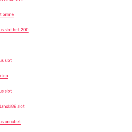
t online
tus slot bet 200
p
us slot
otop
us slot
dahoki88 slot
tus ceriabet