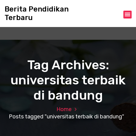
S
Berita Pendidikan
k
Terbaru
i
p
t
o
c
o
n
Tag Archives:
t
e
universitas terbaik
n
t
di bandung
Home
Posts tagged "universitas terbaik di bandung"