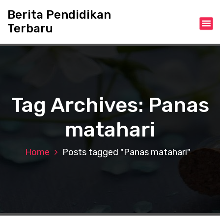
S
Berita Pendidikan
k
Terbaru
i
p
t
o
c
o
n
Tag Archives: Panas
t
e
matahari
n
t
Home
Posts tagged "Panas matahari"