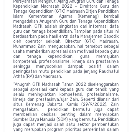
Persyaratan Mengikuti Ajang Anugrah Guru dan Tenaga
Kependidikan Madrasah 2022 – Direktora Guru dan
Tenaga Kependidikan (GTK) Madrasah Ditjen Pendidikan
Islam Kementerian Agama (Kemenag) kembali
mengadakan Anugerah Guru dan Tenaga Kependidikan
Madrasah. GTK adalah singkatan dari informasi data
guru dan tenaga kependidikan. Tampilan pada situs ini
berdasarkan pada hasil entri data Manajemen Dapodik
oleh operator sekolah. Direktur (GTK) Madrasah,
Muhammad Zain mengucapkan, hal tersebut sebagai
usaha memberikan apresiasi dan motivasi kepada guru
dan tenaga kependidikan, guna memajukan
kompetensi, profesionalisme, kinerja dan prestasinya
sehingga menyodorkan dampak positif dalam
peningkatan mutu pendidikan pada jenjang Raudhatul
Athfa (RA) dan Madrasah.
“Anugrah GTK Madrasah Tahun 2022 diselenggarakan
sebagai apresiasi kami kepada guru dan tendik yang
selalu meningkatkan kompetensi, profesionalisme,
kinerja dan prestasinya,”ujar Zain, Seperti dilansir dari
situs Kemenag Jakarta, Kamis (29/9/2022). Zain
mengatakan, pendidikan bermutu juga dapat
memberikan dedikasi penting dalam menyiapkan
Sumber Daya Manusia (SDM) yang bermutu. Pendidikan
juga dapat menjadi salah satu sektor pembentukan
yang merupakan program prioritas pemerintah dalam