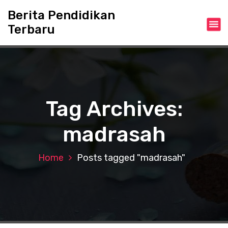
S
Berita Pendidikan
k
Terbaru
i
p
t
o
c
o
n
Tag Archives:
t
e
madrasah
n
t
Home
Posts tagged "madrasah"