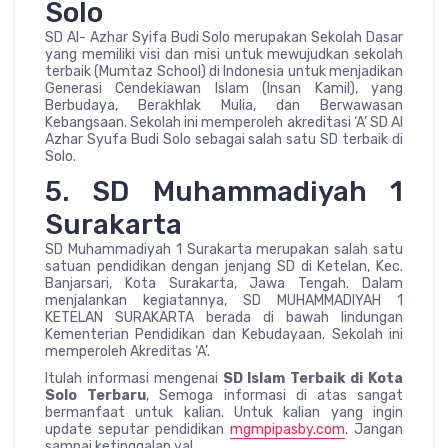
Solo
SD Al- Azhar Syifa Budi Solo merupakan Sekolah Dasar
yang memiliki visi dan misi untuk mewujudkan sekolah
terbaik (Mumtaz School) di Indonesia untuk menjadikan
Generasi Cendekiawan Islam (Insan Kamil), yang
Berbudaya, Berakhlak Mulia, dan Berwawasan
Kebangsaan. Sekolah ini memperoleh akreditasi ‘A’ SD Al
Azhar Syufa Budi Solo sebagai salah satu SD terbaik di
Solo.
5. SD Muhammadiyah 1
Surakarta
SD Muhammadiyah 1 Surakarta merupakan salah satu
satuan pendidikan dengan jenjang SD di Ketelan, Kec.
Banjarsari, Kota Surakarta, Jawa Tengah. Dalam
menjalankan kegiatannya, SD MUHAMMADIYAH 1
KETELAN SURAKARTA berada di bawah lindungan
Kementerian Pendidikan dan Kebudayaan. Sekolah ini
memperoleh Akreditas ‘A’.
Itulah informasi mengenai
SD Islam Terbaik di Kota
Solo Terbaru
, Semoga informasi di atas sangat
bermanfaat untuk kalian. Untuk kalian yang ingin
update seputar pendidikan
mgmpipasby.com
. Jangan
sampai ketinggalan ya!