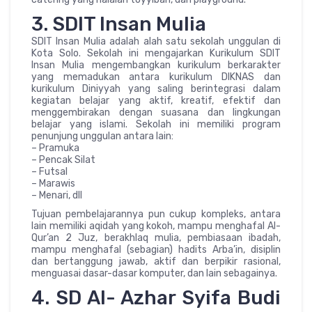
3. SDIT Insan Mulia
SDIT Insan Mulia adalah alah satu sekolah unggulan di
Kota Solo. Sekolah ini mengajarkan Kurikulum SDIT
Insan Mulia mengembangkan kurikulum berkarakter
yang memadukan antara kurikulum DIKNAS dan
kurikulum Diniyyah yang saling berintegrasi dalam
kegiatan belajar yang aktif, kreatif, efektif dan
menggembirakan dengan suasana dan lingkungan
belajar yang islami. Sekolah ini memiliki program
penunjung unggulan antara lain:
– Pramuka
– Pencak Silat
– Futsal
– Marawis
– Menari, dll
Tujuan pembelajarannya pun cukup kompleks, antara
lain memiliki aqidah yang kokoh, mampu menghafal Al-
Qur’an 2 Juz, berakhlaq mulia, pembiasaan ibadah,
mampu menghafal (sebagian) hadits Arba’in, disiplin
dan bertanggung jawab, aktif dan berpikir rasional,
menguasai dasar-dasar komputer, dan lain sebagainya.
4. SD Al- Azhar Syifa Budi