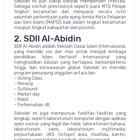
Sekolah ini pun cukup banyak memperoleh Prestasi.
Sebagai contoh prestasinya seperti juara MTQ Pelajar
tingkat kecamatan dan menjuarai secara rutin
sejumlah perlombaan pada ajang lomba Mata Pelajaran
dan Seni Islami (MAPSI), baik dalam tingkat kecamatan
maupun tingkat kabupatan dan provinsi.
2. SDII Al-Abidin
SDII Al-Abidin adalah Sekolah Dasar Islam Internasional,
yang memiliki visi dan misi untuk menjadi lembaga
pendidikan Islam bertaraf internasional yang
menghasilkan lulusan yang bertaqwa, berkompetensi
tinggi, dan berwawasan global. Sekolah ini memiliki
program penunjung unggulan antara lain:
– Outing Class
– Renang
– Outbound
– Market day
– Mabit
– Perkemahan, dll
Sekolah ini juga mempunyai fasilitas-fasilitas yang
lengkap, seperti laboratorium komputer dengan aplikasi
open sourse yang legal dan halal, laboratorium bahasa,
laboratorium sains, laboratorium multimedia,
perpustakaan, UKS, hotspot area, mushola, kantin,
catering yang halalan toyyibah, dan playground.