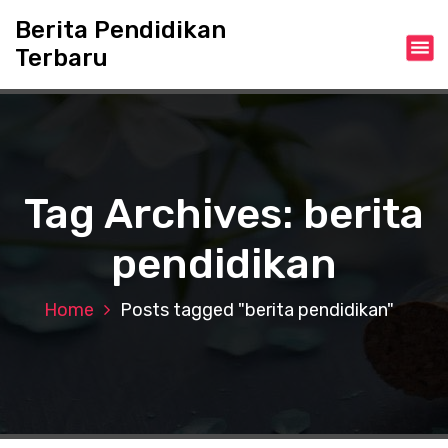
S
Berita Pendidikan
k
Terbaru
i
p
t
o
c
o
n
Tag Archives: berita
t
e
pendidikan
n
t
Home
Posts tagged "berita pendidikan"