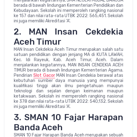
menjalankan kegiatannya, SMA NEGERI MODAL BANGSA
berada di bawah lindungan Kementerian Pendidikan dan
Kebudayaan. Sekolah ini memperoleh rangking nasional
ke 157 dan nilai rata-rata UTBK 2022: 565,451. Sekolah
ini juga memiliki Akreditasi ‘A’.
2. MAN Insan Cekdekia
Aceh Timur
MAN Insan Cekdekia Aceh Timur merupakan salah satu
satuan pendidikan dengan jenjang MA di KUTA LAWAH,
Kec. Idi Rayeuk, Kab. Aceh Timur, Aceh. Dalam
menjalankan kegiatannya, MAN INSAN CENDEKIA ACEH
TIMUR berada di bawah lindungan Kementerian Agama.
Pendirian
Slot Gacor
MAN Insan Cendekia berawal atas
kebutuhan sumber daya manusia yang mempunyai
kualifikasi tinggi akan ilmu pengetahuan maupun
teknologi dan sejalan dengan keimanan maupun
ketakwaan. Sekolah ini memperoleh rangking nasional
ke 378 dan nilai rata-rata UTBK 2022: 540,132. Sekolah
ini juga memiliki Akreditasi ‘A’.
3. SMAN 10 Fajar Harapan
Banda Aceh
SMAN 10 Fajar Harapan Banda Aceh merupakan sebuah