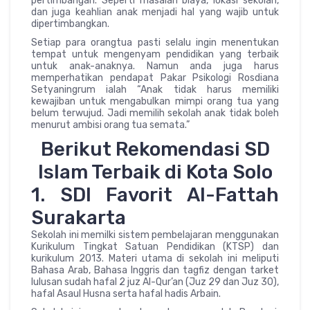
pertimbangan. Seperti masalah biaya, lokasi sekolah,
dan juga keahlian anak menjadi hal yang wajib untuk
dipertimbangkan.
Setiap para orangtua pasti selalu ingin menentukan
tempat untuk mengenyam pendidikan yang terbaik
untuk anak-anaknya. Namun anda juga harus
memperhatikan pendapat Pakar Psikologi Rosdiana
Setyaningrum ialah “Anak tidak harus memiliki
kewajiban untuk mengabulkan mimpi orang tua yang
belum terwujud. Jadi memilih sekolah anak tidak boleh
menurut ambisi orang tua semata.”
Berikut Rekomendasi SD
Islam Terbaik di Kota Solo
1. SDI Favorit Al-Fattah
Surakarta
Sekolah ini memilki sistem pembelajaran menggunakan
Kurikulum Tingkat Satuan Pendidikan (KTSP) dan
kurikulum 2013. Materi utama di sekolah ini meliputi
Bahasa Arab, Bahasa Inggris dan tagfiz dengan tarket
lulusan sudah hafal 2 juz Al-Qur’an (Juz 29 dan Juz 30),
hafal Asaul Husna serta hafal hadis Arbain.